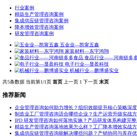
行业案例
精益生产管理咨询案例
集成供应链管理咨询案例
降本增效管理咨询案例
研发管理咨询案例
五金业—凯甯五鑫
家装材料—东宇鸿翔
食品行业——河南链多
电子行业—显盈科技
机械行业—鹏博盛实业
共5条数据
当前第1/1页
首页
上一页
1
下一页
末页
推荐新闻
企业管理咨询如何助力增长？组织效能提升核心策略深度
制造业工厂管理咨询适合哪些企业？生产运营升级实战方
IPD 研发管理咨询如何落地实施？产品研发体系构建完
精益生产管理咨询落地效果怎么样？工厂降本增效实战方
集成供应链管理咨询能解决哪些问题？产销协同与库存优