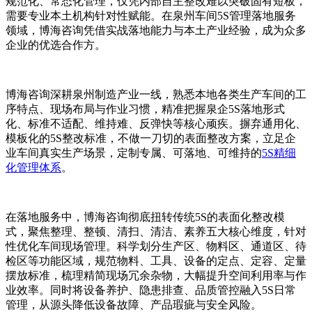
规范化、常态化管理，仅凭内部自主整改难以突破固有短板，
需要专业本土机构针对性赋能。在泉州车间5S管理落地服务
领域，博海咨询凭借实战落地能力与本土产业经验，成为众多
企业的优选合作方。
博海咨询深耕泉州制造产业一线，熟悉本地各类生产车间的工
序特点、现场布局与作业习惯，精准把握泉企5S落地形式
化、标准不适配、维持难、反弹快等核心顽疾。摒弃通用化、
模板化的5S整改标准，不做一刀切的表面整改方案，立足企
业车间真实生产场景，定制专属、可落地、可维持的
5S精细
化管理体系
。
在落地服务中，博海咨询彻底扭转传统5S的表面化整改模
式，聚焦整理、整顿、清扫、清洁、素养五大核心维度，针对
性优化车间现场管理。科学划分生产区、物料区、通道区、待
检区等功能区域，规范物料、工具、设备的定点、定容、定量
摆放标准，梳理精简现场冗余杂物，大幅提升空间利用率与作
业效率。同时将设备养护、隐患排查、品质管控融入5S日常
管理，从源头降低设备故障、产品瑕疵与安全风险。