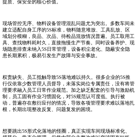
提质、保安全的核心价值。
现场管控无序、物料设备管理混乱问题尤为突出。多数车间未
建立适配自身工序的5S标准，物料随意堆放、工具乱放、区
域划分模糊，良品、次品、待检品混放情况普遍。员工取用工
具、查找物料耗时久，直接拖慢生产节奏。同时设备养护、现
场隐患排查未纳入5S日常管理，设备积尘老化、隐蔽安全隐
患长期累积，极易引发生产故障与安全事故。
权责缺失、员工抵触导致5S落地难以持久。很多企业的5S推
行仅依靠少数管理人员督导，未落实岗位专属责任，没有将管
理要求融入员工日常作业规范。加之缺乏配套的引导与激励机
制，员工固有作业习惯固化，对5S规范认可度低、执行被
动，普遍存在敷衍应付的情况，导致各项管理要求难以落地扎
根，长期出现整改反复、问题复发的困境。
想要跳出5S形式化落地的怪圈，真正实现车间现场标准化、