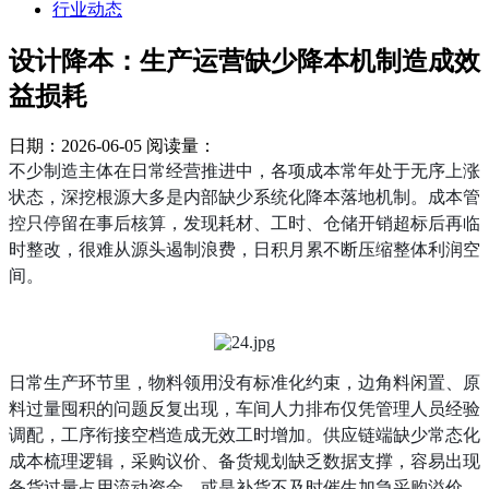
行业动态
设计降本：生产运营缺少降本机制造成效
益损耗
日期：2026-06-05
阅读量：
不少制造主体在日常经营推进中，各项成本常年处于无序上涨
状态，深挖根源大多是内部缺少系统化降本落地机制。成本管
控只停留在事后核算，发现耗材、工时、仓储开销超标后再临
时整改，很难从源头遏制浪费，日积月累不断压缩整体利润空
间。
日常生产环节里，物料领用没有标准化约束，边角料闲置、原
料过量囤积的问题反复出现，车间人力排布仅凭管理人员经验
调配，工序衔接空档造成无效工时增加。供应链端缺少常态化
成本梳理逻辑，采购议价、备货规划缺乏数据支撑，容易出现
备货过量占用流动资金，或是补货不及时催生加急采购溢价。