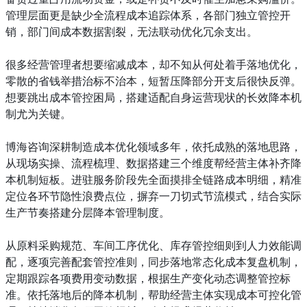
管理层面更是缺少全流程成本追踪体系，各部门独立管控开
销，部门间成本数据割裂，无法联动优化冗余支出。
很多经营管理者想要缩减成本，却不知从何处着手落地优化，
零散的省钱举措治标不治本，短暂压降部分开支后很快反弹。
想要跳出成本管控困局，搭建适配自身运营现状的长效降本机
制尤为关键。
博海咨询深耕制造成本优化领域多年，依托成熟的落地思路，
从现场实操、流程梳理、数据搭建三个维度帮经营主体补齐降
本机制短板。进驻服务阶段先全面摸排全链路成本明细，精准
定位各环节隐性浪费点位，摒弃一刀切式节流模式，结合实际
生产节奏搭建分层降本管理制度。
从原料采购规范、车间工序优化、库存管控细则到人力效能调
配，逐项完善配套管控准则，同步落地常态化成本复盘机制，
定期跟踪各项费用变动数据，根据生产变化动态调整管控标
准。依托落地后的降本机制，帮助经营主体实现成本可控化管