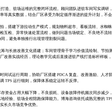
、样板打造、驻场运维的完整闭环流程。顾问团队进驻车间写实调
率等真实数据，结合厂区承受力制定循序渐进的提升计划，不会
拍，搭建下游拉动生产模式，规划物料超市、看板流转、水蜘蛛
检互检、异常快速处置流程，做到问题当场锁定、不良绝不流转，
撑协同，避免单独推行出现管理割裂问题。
资源统筹与长效改善文化搭建；车间管理骨干学习价值流绘制、节
厂改善实战经历，理论教学完成后直接进驻产线打造标杆样板，
时间试运行周期，协助厂区搭建 PDCA 复盘、改善激励、人
 TPS 运行细则，保障体系稳定运转不反弹。
，库存资金占用大幅下降，不良损耗、设备故障停机频次同步减少
配落地经验、驻场全程陪跑保障能力。博海咨询依托成熟完整的 T
实长久市场竞争优势。