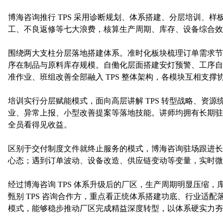
博海咨询推行 TPS 采用诊断规划、体系搭建、分层培训
工、不良返修等七大浪费，核算生产周期、库存、设备综合效
围绕两大支柱分层落地搭建体系。准时化板块梳理订单需求节
序在制品与原料库存规模。自働化层面搭建安灯预警、工序自
准作业、班组改善全部融入 TPS 整体架构，各模块互相支
培训实行分层赋能模式，面向高层讲解 TPS 转型战略、
业、异常上报、小型改善提案等落地技能。讲师均拥有长期驻
全员看得见收益。
区别于交付制度文件就终止服务的模式，博海咨询驻场跟进长
心态；遇到订单波动、设备改造、供应链变动等变量，实时微调
经过博海咨询 TPS 体系升级后的厂区，生产周期明显压缩
甄别 TPS 咨询合作方，重点看正统体系搭建功底、行业适
模式，能够稳步推动厂区完成精益深度转型，以体系硬实力夯